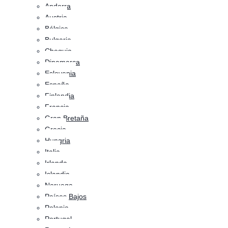
Andorra
Austria
Bélgica
Bulgaria
Chequia
Dinamarca
Eslovenia
España
Finlandia
Francia
Gran Bretaña
Grecia
Hungria
Italia
Irlanda
Islandia
Noruega
Países Bajos
Polonia
Portugal