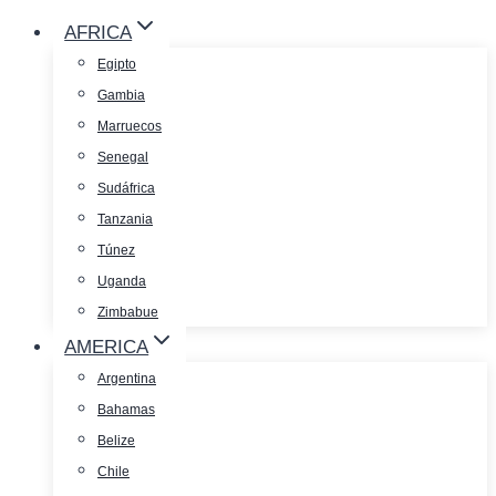
AFRICA
Egipto
Gambia
Marruecos
Senegal
Sudáfrica
Tanzania
Túnez
Uganda
Zimbabue
AMERICA
Argentina
Bahamas
Belize
Chile