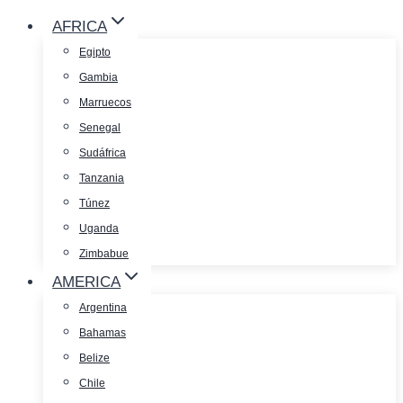
AFRICA
Egipto
Gambia
Marruecos
Senegal
Sudáfrica
Tanzania
Túnez
Uganda
Zimbabue
AMERICA
Argentina
Bahamas
Belize
Chile