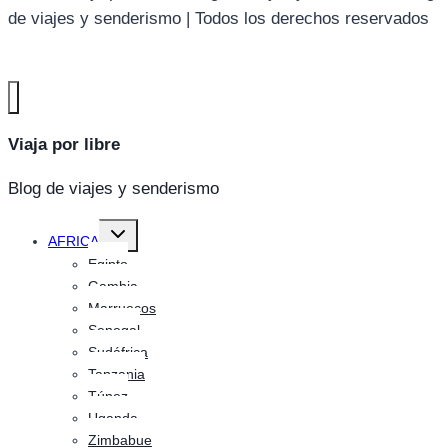
de viajes y senderismo | Todos los derechos reservados
Viaja por libre
Blog de viajes y senderismo
Alternar
AFRICA
menú
hijo
Egipto
Gambia
Marruecos
Senegal
Sudáfrica
Tanzania
Túnez
Uganda
Zimbabue