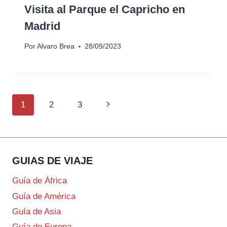
Visita al Parque el Capricho en
Madrid
Por
Alvaro Brea
28/09/2023
Navegación
Siguiente
1
2
3
de
página
página
GUIAS DE VIAJE
Guía de África
Guía de América
Guía de Asia
Guía de Europa