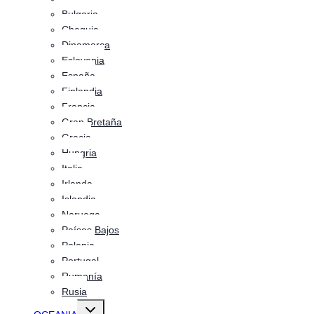
Bulgaria
Chequia
Dinamarca
Eslovenia
España
Finlandia
Francia
Gran Bretaña
Grecia
Hungria
Italia
Irlanda
Islandia
Noruega
Países Bajos
Polonia
Portugal
Rumanía
Rusia
Alternar