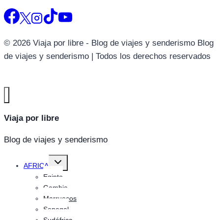
© 2026 Viaja por libre - Blog de viajes y senderismo Blog
de viajes y senderismo | Todos los derechos reservados
Viaja por libre
Blog de viajes y senderismo
Alternar
AFRICA
menú
hijo
Egipto
Gambia
Marruecos
Senegal
Sudáfrica