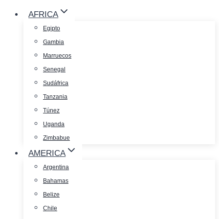
AFRICA
Egipto
Gambia
Marruecos
Senegal
Sudáfrica
Tanzania
Túnez
Uganda
Zimbabue
AMERICA
Argentina
Bahamas
Belize
Chile