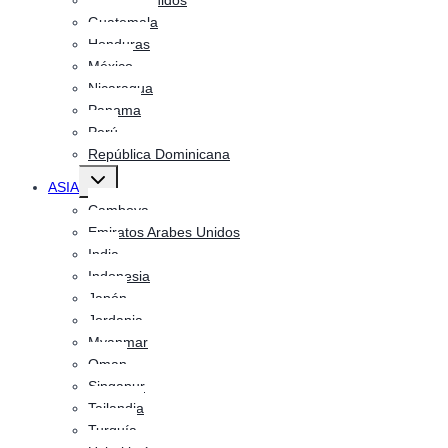
Estados Unidos
Guatemala
Honduras
México
Nicaragua
Panama
Perú
República Dominicana
Alternar
ASIA
menú
hijo
Camboya
Emiratos Arabes Unidos
India
Indonesia
Japón
Jordania
Myanmar
Oman
Singapur
Tailandia
Turquía