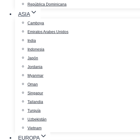
República Dominicana
ASIA
Camboya
Emiratos Arabes Unidos
India
Indonesia
Japón
Jordania
Myanmar
Oman
Singapur
Tailandia
Turquía
Uzbekistán
Vietnam
EUROPA