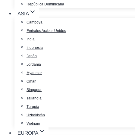
República Dominicana
ASIA
Camboya
Emiratos Arabes Unidos
India
Indonesia
Japón
Jordania
Myanmar
Oman
Singapur
Tailandia
Turquía
Uzbekistán
Vietnam
EUROPA