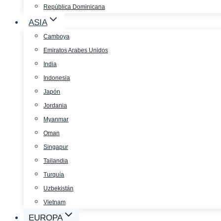
República Dominicana
ASIA
Camboya
Emiratos Arabes Unidos
India
Indonesia
Japón
Jordania
Myanmar
Oman
Singapur
Tailandia
Turquía
Uzbekistán
Vietnam
EUROPA