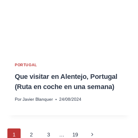
PORTUGAL
Que visitar en Alentejo, Portugal
(Ruta en coche en una semana)
Por
Javier Blanquer
24/08/2024
Navegación
Siguiente
1
2
3
…
19