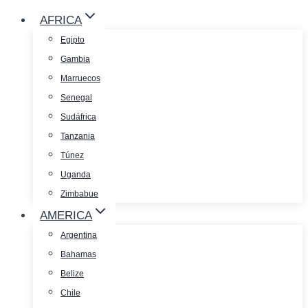
AFRICA
Egipto
Gambia
Marruecos
Senegal
Sudáfrica
Tanzania
Túnez
Uganda
Zimbabue
AMERICA
Argentina
Bahamas
Belize
Chile