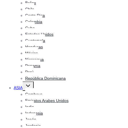
Belize
Chile
Costa Rica
Colombia
Cuba
Estados Unidos
Guatemala
Honduras
México
Nicaragua
Panama
Perú
República Dominicana
Alternar
ASIA
menú
hijo
Camboya
Emiratos Arabes Unidos
India
Indonesia
Japón
Jordania