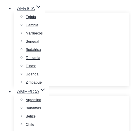
AFRICA
Egipto
Gambia
Marruecos
Senegal
Sudáfrica
Tanzania
Túnez
Uganda
Zimbabue
AMERICA
Argentina
Bahamas
Belize
Chile