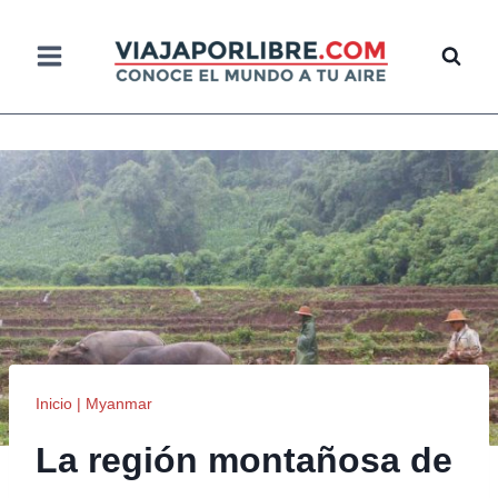
Saltar
al
contenido
Inicio
|
Myanmar
La región montañosa de