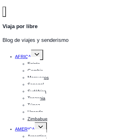
Viaja por libre
Blog de viajes y senderismo
Alternar
AFRICA
menú
hijo
Egipto
Gambia
Marruecos
Senegal
Sudáfrica
Tanzania
Túnez
Uganda
Zimbabue
Alternar
AMERICA
menú
hijo
Argentina