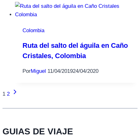
Colombia
Ruta del salto del águila en Caño
Cristales, Colombia
Por
Miguel
11/04/2019
24/04/2020
Siguiente
Navegación
1
2
página
de
página
GUIAS DE VIAJE