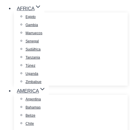
AFRICA
Egipto
Gambia
Marruecos
Senegal
Sudáfrica
Tanzania
Túnez
Uganda
Zimbabue
AMERICA
Argentina
Bahamas
Belize
Chile