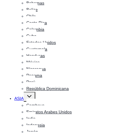
Bahamas
Belize
Chile
Costa Rica
Colombia
Cuba
Estados Unidos
Guatemala
Honduras
México
Nicaragua
Panama
Perú
República Dominicana
Alternar
ASIA
menú
hijo
Camboya
Emiratos Arabes Unidos
India
Indonesia
Japón