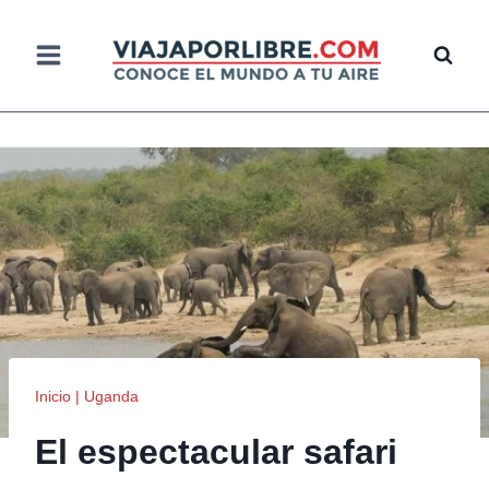
Saltar
al
contenido
Inicio
|
Uganda
El espectacular safari