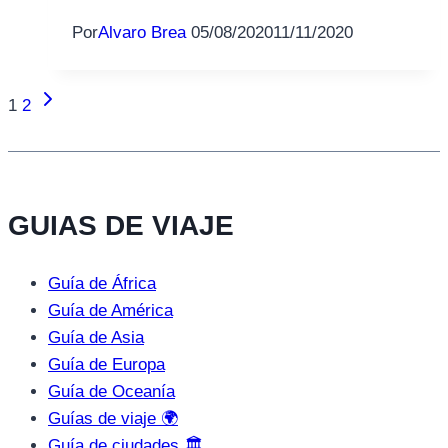
Por
Alvaro Brea
05/08/2020
11/11/2020
Siguiente
Navegación
1
2
página
de
página
GUIAS DE VIAJE
Guía de África
Guía de América
Guía de Asia
Guía de Europa
Guía de Oceanía
Guías de viaje 🌍
Guía de ciudades 🏛️