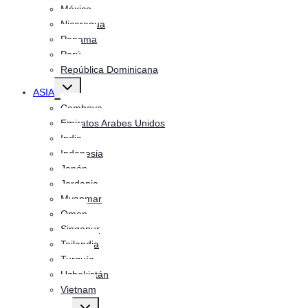
México
Nicaragua
Panama
Perú
República Dominicana
Alternar
ASIA
menú
hijo
Camboya
Emiratos Arabes Unidos
India
Indonesia
Japón
Jordania
Myanmar
Oman
Singapur
Tailandia
Turquía
Uzbekistán
Vietnam
Alternar