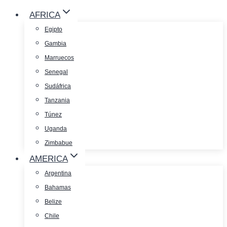
AFRICA
Egipto
Gambia
Marruecos
Senegal
Sudáfrica
Tanzania
Túnez
Uganda
Zimbabue
AMERICA
Argentina
Bahamas
Belize
Chile