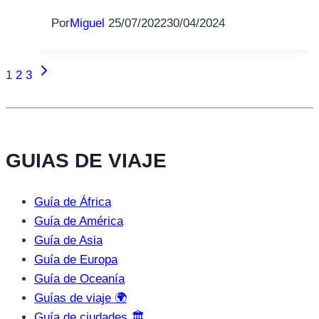
Por
Miguel
25/07/2022
30/04/2024
Siguiente
Navegación
1
2
3
página
de
página
GUIAS DE VIAJE
Guía de África
Guía de América
Guía de Asia
Guía de Europa
Guía de Oceanía
Guías de viaje 🌍
Guía de ciudades 🏛️