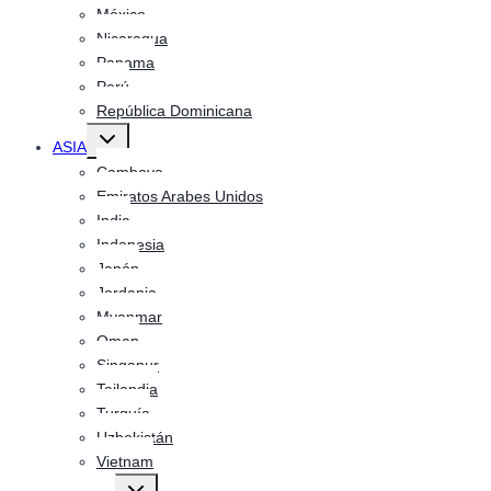
México
Nicaragua
Panama
Perú
República Dominicana
Alternar
ASIA
menú
hijo
Camboya
Emiratos Arabes Unidos
India
Indonesia
Japón
Jordania
Myanmar
Oman
Singapur
Tailandia
Turquía
Uzbekistán
Vietnam
Alternar