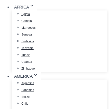
AFRICA
Egipto
Gambia
Marruecos
Senegal
Sudáfrica
Tanzania
Túnez
Uganda
Zimbabue
AMERICA
Argentina
Bahamas
Belize
Chile