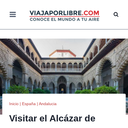
Saltar
al
contenido
Inicio
|
España
|
Andalucia
Visitar el Alcázar de