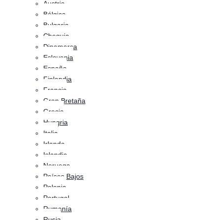
Austria
Bélgica
Bulgaria
Chequia
Dinamarca
Eslovenia
España
Finlandia
Francia
Gran Bretaña
Grecia
Hungria
Italia
Irlanda
Islandia
Noruega
Países Bajos
Polonia
Portugal
Rumanía
Rusia