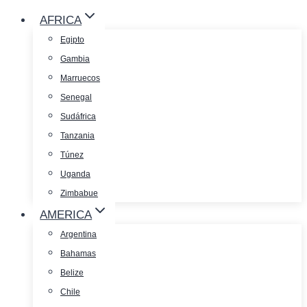
AFRICA
Egipto
Gambia
Marruecos
Senegal
Sudáfrica
Tanzania
Túnez
Uganda
Zimbabue
AMERICA
Argentina
Bahamas
Belize
Chile