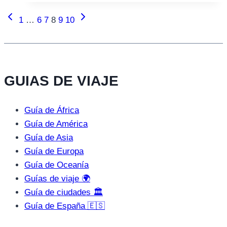
Página
Siguiente
Navegación
1
…
6
7
8
9
10
anterior
página
de
página
GUIAS DE VIAJE
Guía de África
Guía de América
Guía de Asia
Guía de Europa
Guía de Oceanía
Guías de viaje 🌍
Guía de ciudades 🏛️
Guía de España 🇪🇸