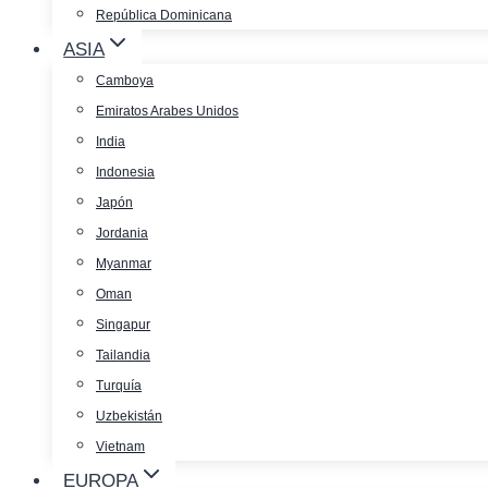
República Dominicana
ASIA
Camboya
Emiratos Arabes Unidos
India
Indonesia
Japón
Jordania
Myanmar
Oman
Singapur
Tailandia
Turquía
Uzbekistán
Vietnam
EUROPA