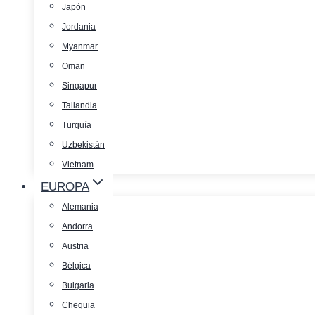
Japón
Jordania
Myanmar
Oman
Singapur
Tailandia
Turquía
Uzbekistán
Vietnam
EUROPA
Alemania
Andorra
Austria
Bélgica
Bulgaria
Chequia