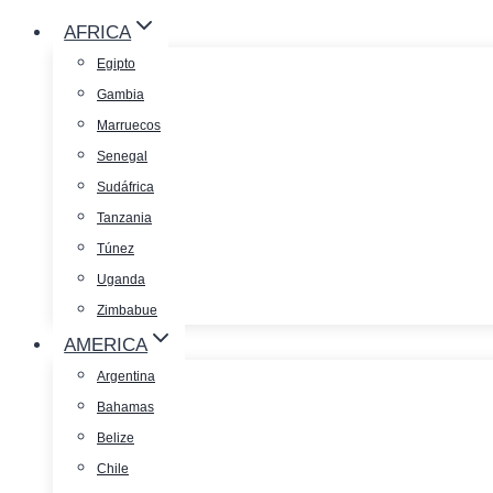
AFRICA
Egipto
Gambia
Marruecos
Senegal
Sudáfrica
Tanzania
Túnez
Uganda
Zimbabue
AMERICA
Argentina
Bahamas
Belize
Chile