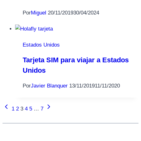
Por
Miguel
20/11/2019
30/04/2024
Estados Unidos
Tarjeta SIM para viajar a Estados
Unidos
Por
Javier Blanquer
13/11/2019
11/11/2020
Página
Siguiente
Navegación
1
2
3
4
5
…
7
anterior
página
de
página