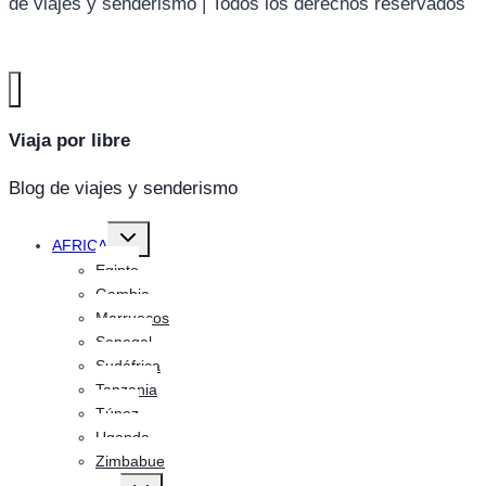
de viajes y senderismo | Todos los derechos reservados
Viaja por libre
Blog de viajes y senderismo
Alternar
AFRICA
menú
hijo
Egipto
Gambia
Marruecos
Senegal
Sudáfrica
Tanzania
Túnez
Uganda
Zimbabue
Alternar