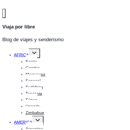
Viaja por libre
Blog de viajes y senderismo
Alternar
AFRICA
menú
hijo
Egipto
Gambia
Marruecos
Senegal
Sudáfrica
Tanzania
Túnez
Uganda
Zimbabue
Alternar
AMERICA
menú
hijo
Argentina