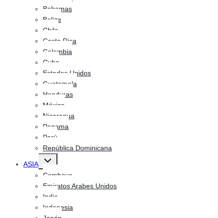
Bahamas
Belize
Chile
Costa Rica
Colombia
Cuba
Estados Unidos
Guatemala
Honduras
México
Nicaragua
Panama
Perú
República Dominicana
Alternar
ASIA
menú
hijo
Camboya
Emiratos Arabes Unidos
India
Indonesia