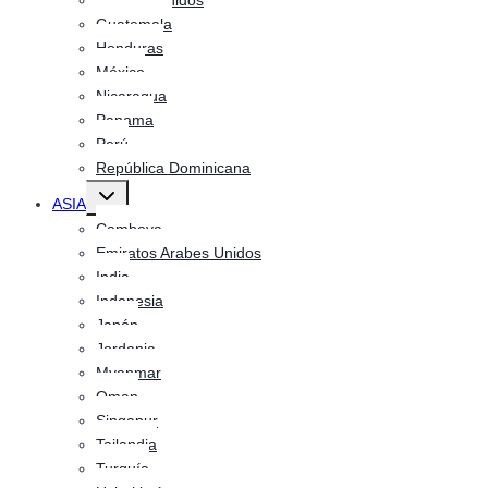
Estados Unidos
Guatemala
Honduras
México
Nicaragua
Panama
Perú
República Dominicana
Alternar
ASIA
menú
hijo
Camboya
Emiratos Arabes Unidos
India
Indonesia
Japón
Jordania
Myanmar
Oman
Singapur
Tailandia
Turquía