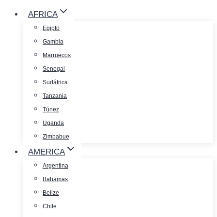
AFRICA
Egipto
Gambia
Marruecos
Senegal
Sudáfrica
Tanzania
Túnez
Uganda
Zimbabue
AMERICA
Argentina
Bahamas
Belize
Chile