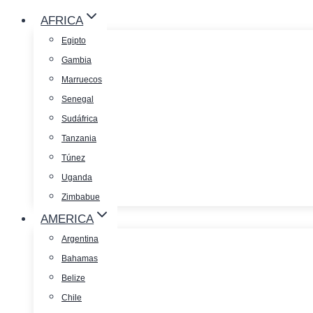
AFRICA
Egipto
Gambia
Marruecos
Senegal
Sudáfrica
Tanzania
Túnez
Uganda
Zimbabue
AMERICA
Argentina
Bahamas
Belize
Chile