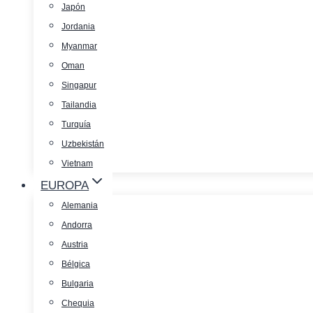
Japón
Jordania
Myanmar
Oman
Singapur
Tailandia
Turquía
Uzbekistán
Vietnam
EUROPA
Alemania
Andorra
Austria
Bélgica
Bulgaria
Chequia