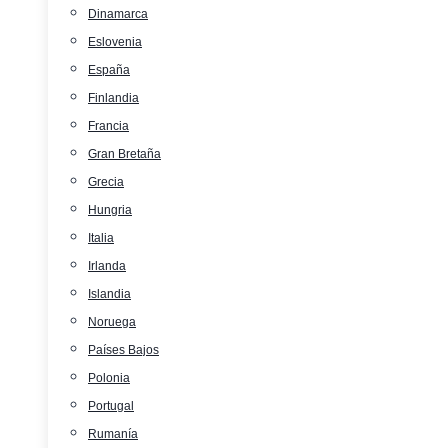
Dinamarca
Eslovenia
España
Finlandia
Francia
Gran Bretaña
Grecia
Hungria
Italia
Irlanda
Islandia
Noruega
Países Bajos
Polonia
Portugal
Rumanía