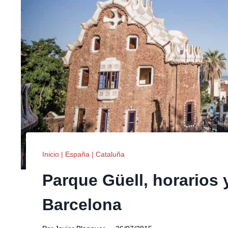
Inicio
|
España
|
Cataluña
Parque Güell, horarios y
Barcelona