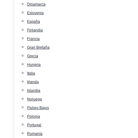
Dinamarca
Eslovenia
España
Finlandia
Francia
Gran Bretaña
Grecia
Hungria
Italia
Irlanda
Islandia
Noruega
Países Bajos
Polonia
Portugal
Rumanía