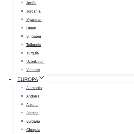
Japón
Jordania
Myanmar
Oman
Singapur
Tailandia
Turquía
Uzbekistán
Vietnam
EUROPA
Alemania
Andorra
Austria
Bélgica
Bulgaria
Chequia