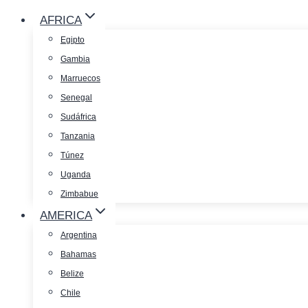
AFRICA
Egipto
Gambia
Marruecos
Senegal
Sudáfrica
Tanzania
Túnez
Uganda
Zimbabue
AMERICA
Argentina
Bahamas
Belize
Chile