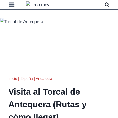
Saltar
al
contenido
Inicio
|
España
|
Andalucia
Visita al Torcal de
Antequera (Rutas y
cómo llegar)