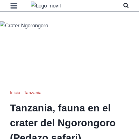
Saltar
al
contenido
Inicio
|
Tanzania
Tanzania, fauna en el
crater del Ngorongoro
(Pedazo safari)