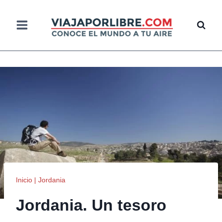
Saltar
al
contenido
Inicio
|
Jordania
Jordania. Un tesoro