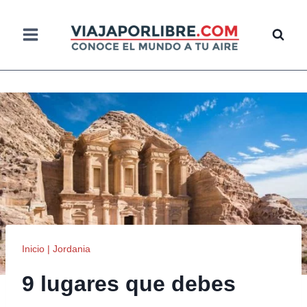
Saltar
al
contenido
Inicio
|
Jordania
9 lugares que debes