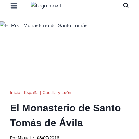
Saltar
al
contenido
Inicio
|
España
|
Castilla y León
El Monasterio de Santo
Tomás de Ávila
Por
Miguel
08/07/2016