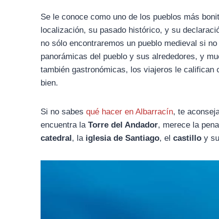
Se le conoce como uno de los pueblos más bonit
localización, su pasado histórico, y su declara
no sólo encontraremos un pueblo medieval si n
panorámicas del pueblo y sus alrededores, y much
también gastronómicas, los viajeros le califica
bien.
Si no sabes
qué hacer en Albarracín
, te aconsej
encuentra la
Torre del Andador
, merece la pena
catedral
, la
iglesia de Santiago
, el
castillo
y s