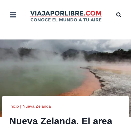
Saltar
al
contenido
Inicio
|
Nueva Zelanda
Nueva Zelanda. El area