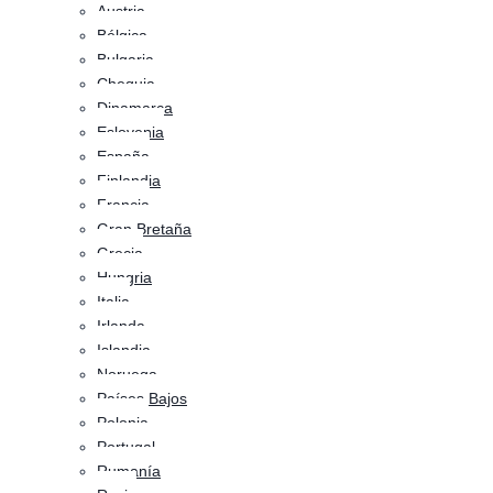
Austria
Bélgica
Bulgaria
Chequia
Dinamarca
Eslovenia
España
Finlandia
Francia
Gran Bretaña
Grecia
Hungria
Italia
Irlanda
Islandia
Noruega
Países Bajos
Polonia
Portugal
Rumanía