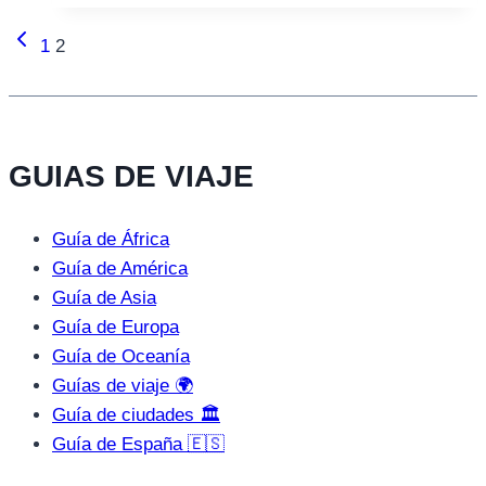
Página
Navegación
1
2
anterior
de
página
GUIAS DE VIAJE
Guía de África
Guía de América
Guía de Asia
Guía de Europa
Guía de Oceanía
Guías de viaje 🌍
Guía de ciudades 🏛️
Guía de España 🇪🇸