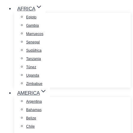
AFRICA
Egipto
Gambia
Marruecos
Senegal
Sudáfrica
Tanzania
Túnez
Uganda
Zimbabue
AMERICA
Argentina
Bahamas
Belize
Chile