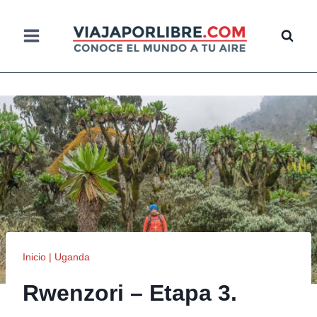
Saltar
al
contenido
Inicio
|
Uganda
Rwenzori – Etapa 3.