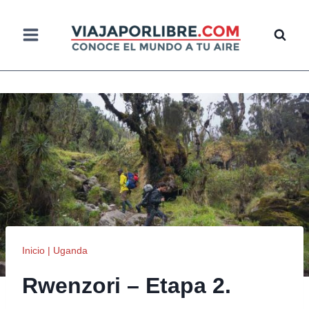
Saltar
al
contenido
Inicio
|
Uganda
Rwenzori – Etapa 2.