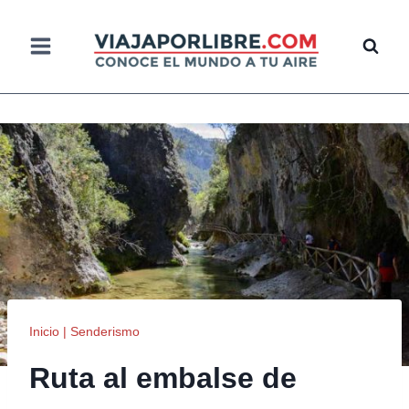
Saltar
al
contenido
Inicio
|
Senderismo
Ruta al embalse de