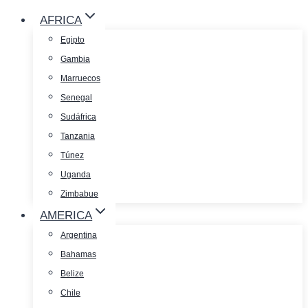
AFRICA
Egipto
Gambia
Marruecos
Senegal
Sudáfrica
Tanzania
Túnez
Uganda
Zimbabue
AMERICA
Argentina
Bahamas
Belize
Chile