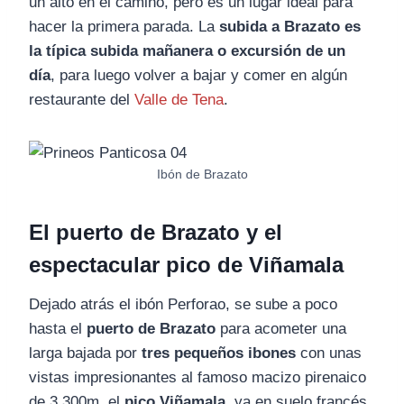
un alto en el camino, pero es un lugar ideal para
hacer la primera parada. La
subida a Brazato es
la típica subida mañanera o excursión de un
día
, para luego volver a bajar y comer en algún
restaurante del
Valle de Tena
.
Ibón de Brazato
El puerto de Brazato y el
espectacular pico de Viñamala
Dejado atrás el ibón Perforao, se sube a poco
hasta el
puerto de Brazato
para acometer una
larga bajada por
tres pequeños ibones
con unas
vistas impresionantes al famoso macizo pirenaico
de 3.300m, el
pico Viñamala
, ya en suelo francés.