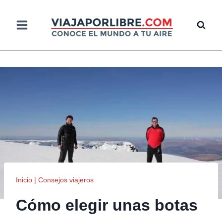
Saltar
al
contenido
Inicio
|
Consejos viajeros
Cómo elegir unas botas