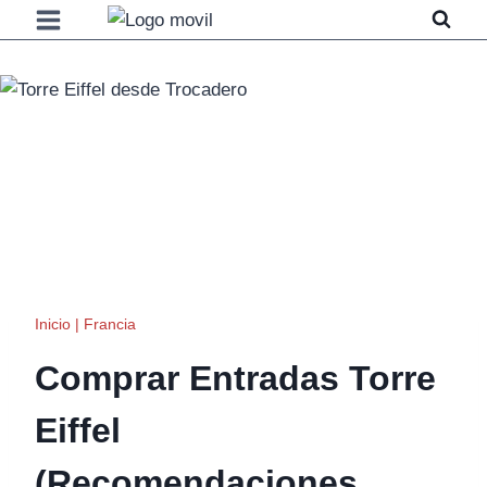
Saltar
al
contenido
Inicio
|
Francia
Comprar Entradas Torre
Eiffel
(Recomendaciones