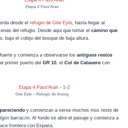
Etapa 4 Pass’Aran
ierda desde el
refugio de Gite Eyle
, hasta llegar al
 cenas del refugio. Desde aqu
í
que tomar el
camino que
o, bajo el cobijo del bosque de baja altura.
 fuerte y comienza a observarse los
antiguos restos
 al primer puerto del
GR 10
, el
Col de Catauere
con
Gite Eyle – Refugio de Araing
apareciendo
y comienzan a verse muchos m
á
s resto de
lg
ú
n barrac
ó
n. Al fondo se abre el paisaje y comienza a
hace frontera con Espa
ñ
a.