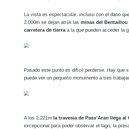
La vista es espectacular, incluso con el da
ñ
o qu
2.000m se dejan atr
á
s las
minas del Bentaillou
carretera de tierra
a la que pueden acceder la ge
Pasado este punto es dif
í
cil perderse. Hay que s
puede ver un peque
ñ
o monumento a tres trabajad
A los 2.221m
la traves
í
a de Pass’Aran llega al
excepcional para poder observar el lago, la presa