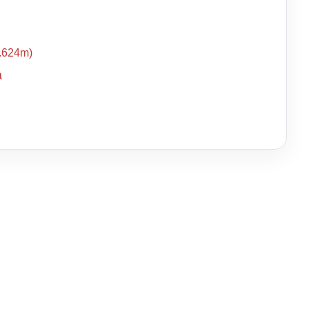
2.624m)
a