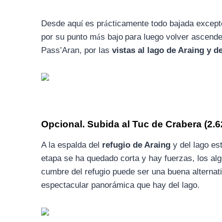
Desde aqu
í
es pr
á
cticamente todo bajada excepto
por su punto m
á
s bajo
para luego volver ascende
Pass’Aran, por las
vistas al lago de Araing y d
Opcional. Subida al Tuc de Crabera (2.
A la espalda del
refugio de Araing
y del lago es
etapa se ha quedado corta y hay fuerzas, los al
cumbre del refugio puede ser una buena alternativ
espectacular panorámica que hay del lago.