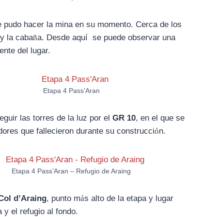
e pudo hacer la mina en su momento. Cerca de los
y la caba
ñ
a. Desde aquí se puede observar una
nte del lugar.
Etapa 4 Pass’Aran
eguir las torres de la luz
por el
GR 10
, en el que se
ores que fallecieron durante su construcci
ó
n.
Etapa 4 Pass’Aran – Refugio de Araing
 Col d’Araing
, punto m
á
s alto de la etapa y lugar
 y el refugio al fondo.