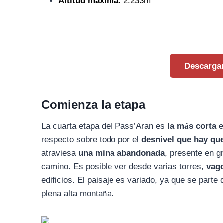
Altitud máxima
: 2.233m
Descargar
Comienza la etapa
La cuarta
etapa del Pass’Aran
es
la m
á
s corta
e
respecto sobre todo por el
desnivel que hay qu
atraviesa
una mina abandonada
, presente en g
camino. Es posible ver desde varias torres,
vag
edificios. El paisaje es variado, ya que se par
plena alta monta
ñ
a.