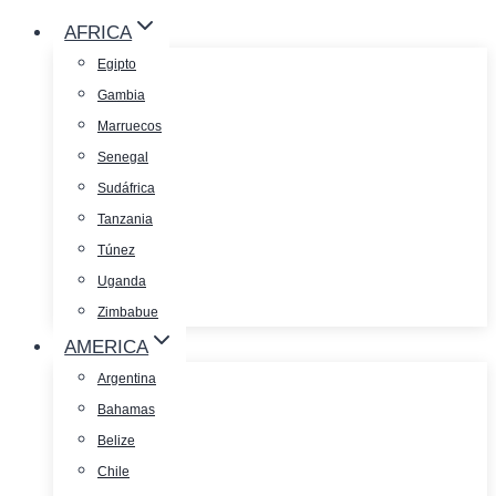
AFRICA
Egipto
Gambia
Marruecos
Senegal
Sudáfrica
Tanzania
Túnez
Uganda
Zimbabue
AMERICA
Argentina
Bahamas
Belize
Chile