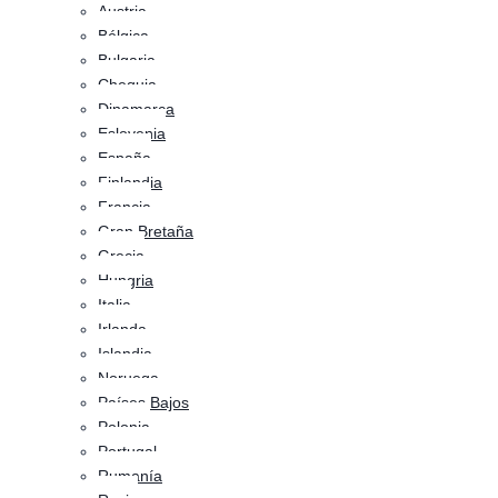
Austria
Bélgica
Bulgaria
Chequia
Dinamarca
Eslovenia
España
Finlandia
Francia
Gran Bretaña
Grecia
Hungria
Italia
Irlanda
Islandia
Noruega
Países Bajos
Polonia
Portugal
Rumanía