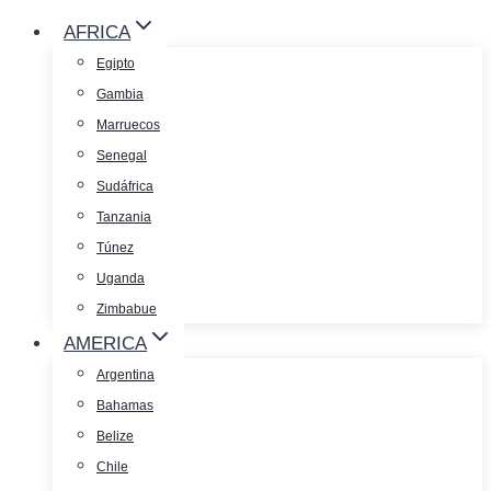
AFRICA
Egipto
Gambia
Marruecos
Senegal
Sudáfrica
Tanzania
Túnez
Uganda
Zimbabue
AMERICA
Argentina
Bahamas
Belize
Chile