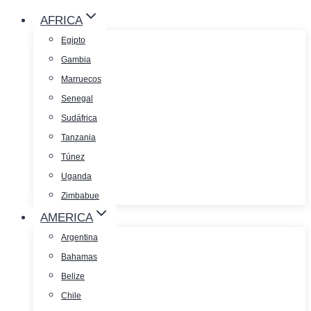
AFRICA
Egipto
Gambia
Marruecos
Senegal
Sudáfrica
Tanzania
Túnez
Uganda
Zimbabue
AMERICA
Argentina
Bahamas
Belize
Chile