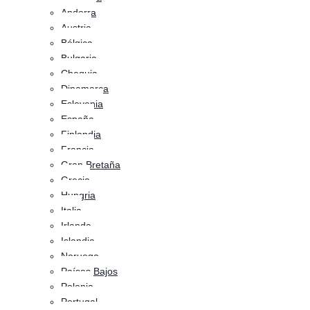
Andorra
Austria
Bélgica
Bulgaria
Chequia
Dinamarca
Eslovenia
España
Finlandia
Francia
Gran Bretaña
Grecia
Hungria
Italia
Irlanda
Islandia
Noruega
Países Bajos
Polonia
Portugal