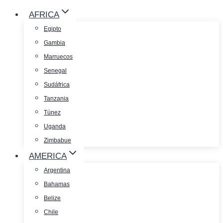
AFRICA
Egipto
Gambia
Marruecos
Senegal
Sudáfrica
Tanzania
Túnez
Uganda
Zimbabue
AMERICA
Argentina
Bahamas
Belize
Chile