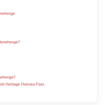
tonehenge
 Stonehenge?
onehenge?
lish Heritage Oversea Pass