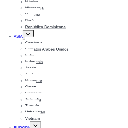
México
Nicaragua
Panama
Perú
República Dominicana
Alternar
ASIA
menú
hijo
Camboya
Emiratos Arabes Unidos
India
Indonesia
Japón
Jordania
Myanmar
Oman
Singapur
Tailandia
Turquía
Uzbekistán
Vietnam
Alternar
EUROPA