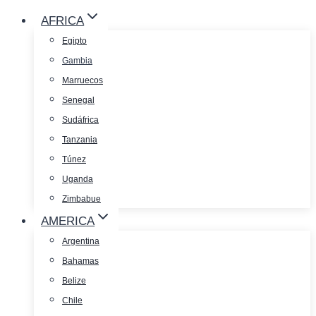
AFRICA
Egipto
Gambia
Marruecos
Senegal
Sudáfrica
Tanzania
Túnez
Uganda
Zimbabue
AMERICA
Argentina
Bahamas
Belize
Chile