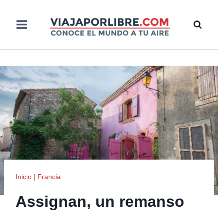
Saltar
al
contenido
Inicio
|
Francia
Assignan, un remanso