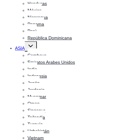
Honduras
México
Nicaragua
Panama
Perú
República Dominicana
Alternar
ASIA
menú
hijo
Camboya
Emiratos Arabes Unidos
India
Indonesia
Japón
Jordania
Myanmar
Oman
Singapur
Tailandia
Turquía
Uzbekistán
Vietnam