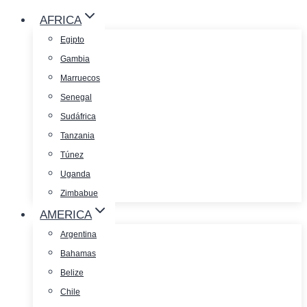
AFRICA
Egipto
Gambia
Marruecos
Senegal
Sudáfrica
Tanzania
Túnez
Uganda
Zimbabue
AMERICA
Argentina
Bahamas
Belize
Chile